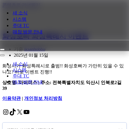
콘텐츠로 건너뛰기
새 소식
시스템
주대 TC
매장 방문 안내
화성호빠 화성특례시 이벤트
기준
iksanhobba
내
2025년 01월 15일
비
내
게
비
새 소식
화성시가 화성특례시로 출범!! 화성호빠가 가만히 있을 수 있
이
게
시스템
나요? 바로 이벤트 진행!!
션
이
주대 TC
메
션
매장 방문 안내
상호명:
마이더스 | 주소: 전북특별자치도 익산시 인북로2길
뉴
메
39
뉴
이용약관
|
개인정보 처리방침
Instagram
TikTok
X
YouTube