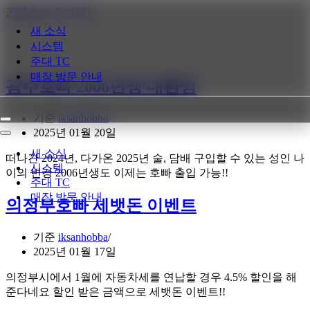
콘텐츠로 건너뛰기
새 소식
시스템
주대 TC
매장 방문 안내
광주호빠 2006년생 대환영
기준
iksanhobba
내
2025년 01월 20일
비
내
게
비
새 소식
떠나간 2024년, 다가온 2025년 술, 담배 구입할 수 있는 성인 나
이
게
시스템
이의 변경 2006년생도 이제는 호빠 출입 가능!!
션
이
주대 TC
메
션
매장 방문 안내
뉴
메
의정부호빠 세뱃돈 이벤트
뉴
기준
iksanhobba
2025년 01월 17일
의정부시에서 1월에 자동차세를 연납할 경우 4.5% 할인을 해
준다네요 할인 받은 금액으로 세뱃돈 이벤트!!